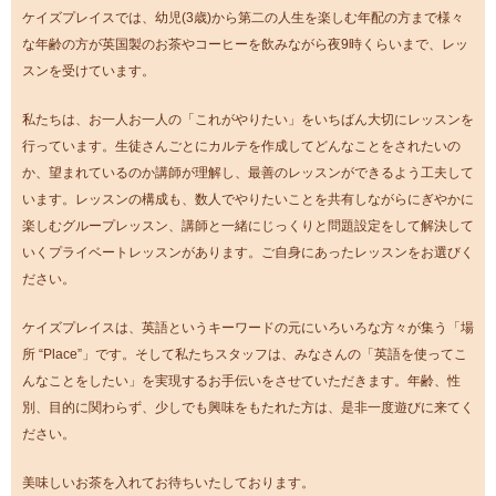
ケイズプレイスでは、幼児(3歳)から第二の人生を楽しむ年配の方まで様々
な年齢の方が英国製のお茶やコーヒーを飲みながら夜9時くらいまで、レッ
スンを受けています。
私たちは、お一人お一人の「これがやりたい」をいちばん大切にレッスンを
行っています。生徒さんごとにカルテを作成してどんなことをされたいの
か、望まれているのか講師が理解し、最善のレッスンができるよう工夫して
います。レッスンの構成も、数人でやりたいことを共有しながらにぎやかに
楽しむグループレッスン、講師と一緒にじっくりと問題設定をして解決して
いくプライベートレッスンがあります。ご自身にあったレッスンをお選びく
ださい。
ケイズプレイスは、英語というキーワードの元にいろいろな方々が集う「場
所 “Place”」です。そして私たちスタッフは、みなさんの「英語を使ってこ
んなことをしたい」を実現するお手伝いをさせていただきます。年齢、性
別、目的に関わらず、少しでも興味をもたれた方は、是非一度遊びに来てく
ださい。
美味しいお茶を入れてお待ちいたしております。