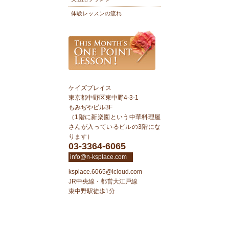
体験レッスンの流れ
ケイズプレイス
東京都中野区東中野4-3-1
もみぢやビル3F
（1階に新楽園という中華料理屋
さんが入っているビルの3階にな
ります）
03-3364-6065
info@n-ksplace.com
ksplace.6065@icloud.com
JR中央線・都営大江戸線
東中野駅徒歩1分