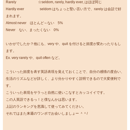
Rarely ☆seldom, rarely, hardly ever, はほぼ同じ
Hardly ever seldom はちょっと堅い言い方で、rarely は会話で好
まれます。
Almost never ほとんど～ない 5%
Never ない、まったくない 0%
いかがでしたか？他にも、very や、quit を付けると頻度が変わったりもし
ます。
Ex. very rarely や、quit often など。
こういった頻度を表す英語表現を覚えておくことで、自分の感情の度合い、
生活のリズムなどが詳しく、より分かりやすく説明できるので大変便利で
す。
こういった表現をサラっと自然に使いこなすとカッコイイです。
この人英語できるっ！と僕なんかは思います。
上記のランキングを意識して使ってみてください。
それではまた来週のワンポでお会いしましょー ＾＾/