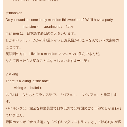
☆mansion
Do you want to come to my mansion this weekend? We’ll have a party.
mansion × apartment ○ flat ○
mansion は、日本語で豪邸のことをいいます。
しかもベットルームが20部屋トイレとお風呂が10こ～なんていう大豪邸の
ことです。
英語圏の方に、I live in a mansion マンションに住んでるんだ。
なんて言ったら大変なことになっちゃいますよー（笑）
☆viking
There is a viking at the hotel.
viking × buffet ○
buffet は、もともとフランス語で、「バフェ」、「バッフェ」と発音しま
す。
バイキングは、完全な和製英語で日本以外では韓国のごく一部でしか使われ
ていません。
帝国ホテルが「食べ放題」を「バイキングレストラン」として始めたのが広