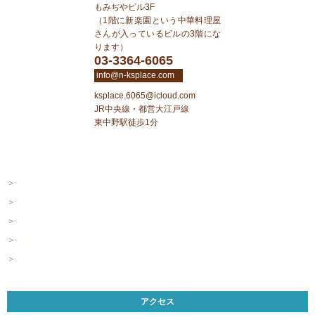
もみぢやビル3F
（1階に新楽園という中華料理屋
さんが入っているビルの3階にな
ります）
03-3364-6065
info@n-ksplace.com
ksplace.6065@icloud.com
JR中央線・都営大江戸線
東中野駅徒歩1分
NEWS
TOPICS
ABOUT
ONE POINT LESSON!
体験レッスン予約
アクセス