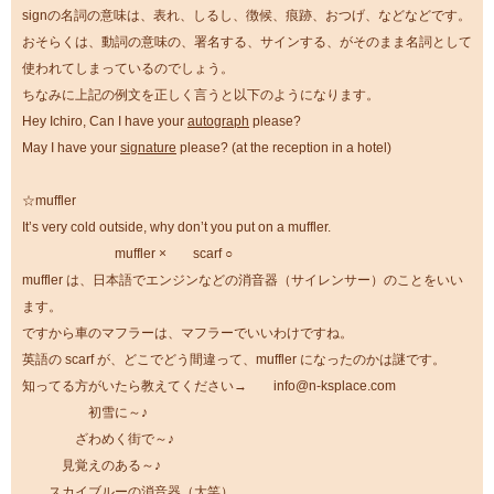
signの名詞の意味は、表れ、しるし、徴候、痕跡、おつげ、などなどです。
おそらくは、動詞の意味の、署名する、サインする、がそのまま名詞として
使われてしまっているのでしょう。
ちなみに上記の例文を正しく言うと以下のようになります。
Hey Ichiro, Can I have your
autograph
please?
May I have your
signature
please? (at the reception in a hotel)
☆muffler
It’s very cold outside, why don’t you put on a muffler.
muffler × scarf ○
muffler は、日本語でエンジンなどの消音器（サイレンサー）のことをいい
ます。
ですから車のマフラーは、マフラーでいいわけですね。
英語の scarf が、どこでどう間違って、muffler になったのかは謎です。
知ってる方がいたら教えてください→
info@n-ksplace.com
初雪に～♪
ざわめく街で～♪
見覚えのある～♪
スカイブルーの消音器（大笑）