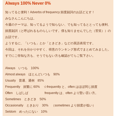
Always 100% Never 0%
知ってると便利！Adverbs of frequency 頻度副詞のお話どえす！
みなさんこんにちは。
今週のテーマは、知ってるようで知らない、でも知ってるととっても便利、
頻度副詞（と呼ばれるものらしいです。僕も知りませんでした（苦笑））の
お話です。
ようするに、「いつも」とか「ときどき」などの英語表現です。
今回は、それを分かりやすく、得意のランキング形式でまとめてみました。
すでにご存知な方も、そうでもない方も確認がてらご覧下さい。
Always いつも 100%
Almost always ほとんどいつも 90%
Usually 普通、通例 85%
Frequently 頻繁に 60% ☆frequently と、often はほぼ同じ頻度
Often しばしば frequently は、often より堅い言い方。
Sometimes ときどき 50%
Occasionally ときおり 30% （sometimes より頻度が低い）
Seldom めったにない 10%