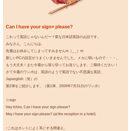
Can I have your sign× please?
これって英語じゃないんだー？変な日本語英語のお話です。
みなさん、こんにちは。
先週はお休みしてしまってすみませんm（_ _）m
新しいPCの設定がうまくいきませんでした。メカに弱いもので・・・。
もう大丈夫！また今週から張り切ってお送りします。ご期待ください！
さて今週のワンポは、英語のようで英語でない不思議な英語、
Japanglish（笑）の
第2弾をご紹介します。（第1弾、2009年7月31日のワンポ）
☆sign
Hey Ichiro, Can I have your sign please?
May I have your sign please? (at the reception in a hotel)
↑これはホントによく耳にする間違え。