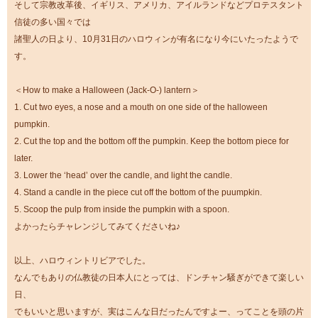
そして宗教改革後、イギリス、アメリカ、アイルランドなどプロテスタント
信徒の多い国々では
諸聖人の日より、10月31日のハロウィンが有名になり今にいたったようで
す。
＜How to make a Halloween (Jack-O-) lantern＞
1. Cut two eyes, a nose and a mouth on one side of the halloween
pumpkin.
2. Cut the top and the bottom off the pumpkin. Keep the bottom piece for
later.
3. Lower the ‘head’ over the candle, and light the candle.
4. Stand a candle in the piece cut off the bottom of the puumpkin.
5. Scoop the pulp from inside the pumpkin with a spoon.
よかったらチャレンジしてみてくださいね♪
以上、ハロウィントリビアでした。
なんでもありの仏教徒の日本人にとっては、ドンチャン騒ぎができて楽しい
日、
でもいいと思いますが、実はこんな日だったんですよー、ってことを頭の片