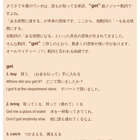
“get”
さてさて今週のワンポは、誰もが知ってる単語、
超メジャー動詞で
すよね。
「ある状態に達する」が本来の意味です。ここから、他動詞の「～をある状
態にする」
自動詞の「ある状態になる」といった具合の意味が生まれてきました。
“get”
そんな動詞、
ご存じのとおり、数多くの意味や使い方があります。
オールマイティー（？）動詞と言われる由縁です。
get
1. buy
買う、（お金を払って）手に入れる
Where did you get it? どこで買いましたか？
I got it at the department store. デパートで買いました。
2. bring
取ってくる、持って（連れて）くる
Get me a glass of water. 水を一杯取ってきてくれ。
Don’t get anybody else. 他に誰も連れてくるなよ。
3. catch
つかまえる、捕まえる