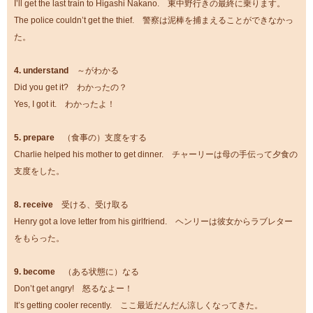
I’ll get the last train to Higashi Nakano. 東中野行きの最終に乗ります。
The police couldn’t get the thief. 警察は泥棒を捕まえることができなかっ
た。
4. understand
～がわかる
Did you get it? わかったの？
Yes, I got it. わかったよ！
5. prepare
（食事の）支度をする
Charlie helped his mother to get dinner. チャーリーは母の手伝って夕食の
支度をした。
8. receive
受ける、受け取る
Henry got a love letter from his girlfriend. ヘンリーは彼女からラブレター
をもらった。
9. become
（ある状態に）なる
Don’t get angry! 怒るなよー！
It’s getting cooler recently. ここ最近だんだん涼しくなってきた。