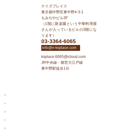
ケイズプレイス
東京都中野区東中野4-3-1
もみぢやビル3F
（1階に新楽園という中華料理屋
さんが入っているビルの3階にな
ります）
03-3364-6065
info@n-ksplace.com
ksplace.6065@icloud.com
JR中央線・都営大江戸線
東中野駅徒歩1分
NEWS
TOPICS
ABOUT
ONE POINT LESSON!
体験レッスン予約