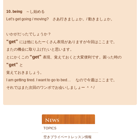
10. being
～し始める
Let’s get going / moving? さあ行きましょか。/ 動きましょか。
いかがだったでしょうか？
“get”
には他にもたーくさん表現がありますが今回はここまで。
またの機会に取り上げたいと思います。
“get”
とにかくこの
表現、覚えておくと大変便利です。困った時の
“get”
と
覚えておきましょう。
I am getting tired. I want to go to bed… なので今週はここまで。
それではまた次回のワンポでお会いしましょー ＾＾/
TOPICS
空きプライベートレッスン情報