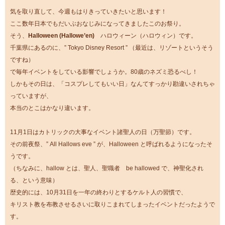
気を取り直して、今週もはりきっていきたいと思います！
ここ数年日本でもだいぶおなじみになってきましたこのお祭り。
そう、
Halloween (Hallowe’en)
ハロウィーン（ハロウィン）です。
千葉県にあるのに、” Tokyo Disney Resort ” （最近は、リゾートというそう
ですね）
で毎年イベントをしている影響でしょうか。80歳のネズミ恐るべし！
しかもその日は、「コスプレしてもいい日」なんてすっかり勘違いされちゃ
っていますが、
本当のとこはかなり違います。
11月1日はカトリックの大事なイベント諸聖人の日（万聖節）です。
その前夜祭、” All Hallows eve ” が、Halloween と呼ばれるようになったそ
うです。
（ちなみに、hallow とは、聖人、聖職者 be hallowed で、神聖化され
る、という意味）
歴史的には、10月31日を一年の終わりとするケルト人の習慣で、
キリスト教を布教させるさいに取りこまれてしまったイベントだったようで
す。