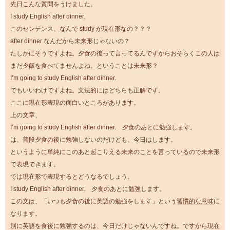
先日こんな質問をうけました。
I study English after dinner.
このセンテンス、なんで study が現在形なの？？？
after dinner なんだから未来形じゃないの？
たしかにそうですよね。夕食の後って言ってるんですからおそらくこの人は
まだ夕飯を食べてませんよね。ということは未来形？
I’m going to study English after dinner.
でもいいわけですよね。文法的にはどちらも正解です。
ここに現在形表現の面白いところがあります。
上の文章、
I’m going to study English after dinner. 夕食のあとに勉強します。
は、普段夕食の後に勉強しないのだけども、今日はします。
というように単純にこのあと起こりえる未来のことを言っているので未来形
で表現できます。
では現在形で表現するとどうなるでしょう。
I study English after dinner. 夕食のあとに勉強します。
この文は、「いつも夕食の後に英語の勉強をします」という
習慣的な意味
に
なります。
別に英語を食後に勉強するのは、今日だけじゃないんですね。ですから現在