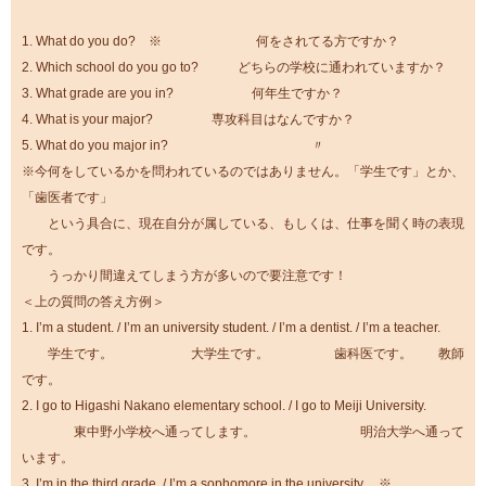
1. What do you do? ※ 何をされてる方ですか？
2. Which school do you go to? どちらの学校に通われていますか？
3. What grade are you in? 何年生ですか？
4. What is your major? 専攻科目はなんですか？
5. What do you major in? 〃
※今何をしているかを問われているのではありません。「学生です」とか、
「歯医者です」
という具合に、現在自分が属している、もしくは、仕事を聞く時の表現
です。
うっかり間違えてしまう方が多いので要注意です！
＜上の質問の答え方例＞
1. I’m a student. / I’m an university student. / I’m a dentist. / I’m a teacher.
学生です。 大学生です。 歯科医です。 教師
です。
2. I go to Higashi Nakano elementary school. / I go to Meiji University.
東中野小学校へ通ってします。 明治大学へ通って
います。
3. I’m in the third grade. / I’m a sophomore in the university. ※