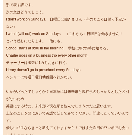
形で表す訳です。
次の文はどうでしょう。
I don’t work on Sundays. 日曜日は働きません（今のところは働く予定が
ない）
I won’t (will not) work on Sundays. （これから）日曜日は働きません！
という感じになります。 他にも、
School starts at 9:00 in the morning. 学校は朝の9時に始まる。
Charlie goes on a business trip every other month.
チャーリーは出張に1カ月おきに行く。
Henry doesn’t go to preschool every Sundays.
ヘンリーは毎週日曜日幼稚園へ行かない。
いかがだったでしょうか？日本語には未来形と現在形のしっかりとした区別
がないため
英語にする時に、未来形？現在形と悩んでしまうのだと思います。
上記のことを頭において英語で話してみてください。間違ったっていいんで
す。
優しい相手ならきっと教えてくれますから！ではまた次回のワンポでお会い