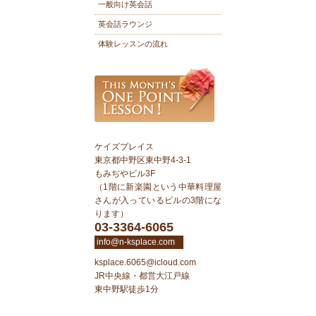
一般向け英会話
英会話ラウンジ
体験レッスンの流れ
ケイズプレイス
東京都中野区東中野4-3-1
もみぢやビル3F
（1階に新楽園という中華料理屋
さんが入っているビルの3階にな
ります）
03-3364-6065
info@n-ksplace.com
ksplace.6065@icloud.com
JR中央線・都営大江戸線
東中野駅徒歩1分